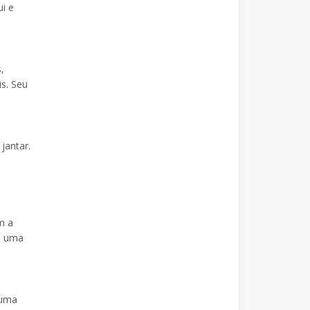
i e
,
is. Seu
jantar.
m a
de uma
 uma