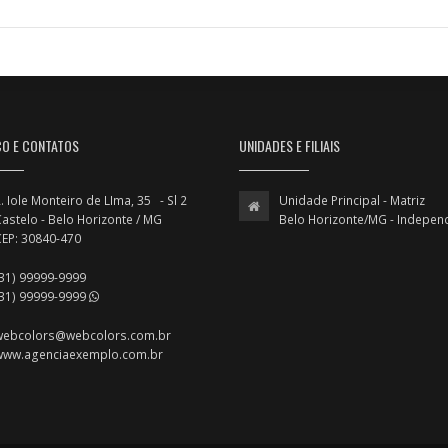
ÇO E CONTATOS
UNIDADES E FILIAIS
. Iole Monteiro de LIma, 35 - Sl 2
Unidade Principal - Matriz
astelo - Belo Horizonte / MG
Belo Horizonte/MG - Indepen
CEP: 30840-470
(31) 99999-9999
(31) 99999-9999
webcolors@webcolors.com.br
www.agenciaexemplo.com.br