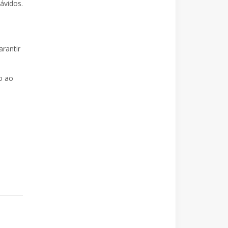
ávidos.
arantir
o ao