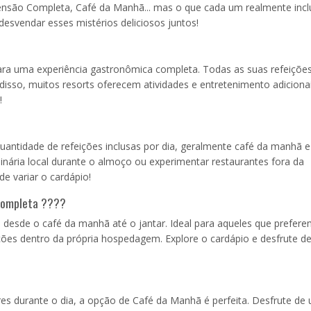
Pensão Completa, Café da Manhã... mas o que cada um realmente inclu
esvendar esses mistérios deliciosos juntos!
?
para uma experiência gastronômica completa. Todas as suas refeições
disso, muitos resorts oferecem atividades e entretenimento adiciona
!
ntidade de refeições inclusas por dia, geralmente café da manhã e 
ulinária local durante o almoço ou experimentar restaurantes fora da
 variar o cardápio!
Completa ????
 desde o café da manhã até o jantar. Ideal para aqueles que prefere
ições dentro da própria hospedagem. Explore o cardápio e desfrute 
res durante o dia, a opção de Café da Manhã é perfeita. Desfrute de