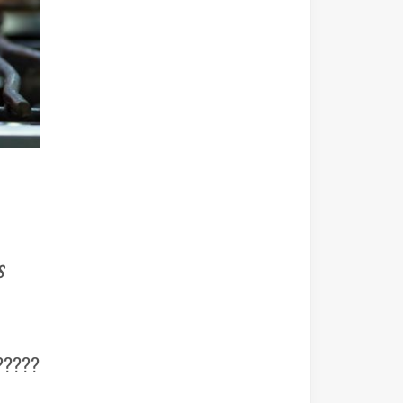
s
 ?????