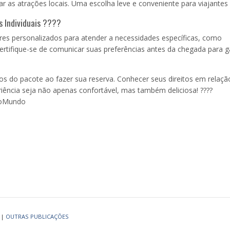
rar as atrações locais. Uma escolha leve e conveniente para viajantes 
s Individuais ????
s personalizados para atender a necessidades específicas, como
Certifique-se de comunicar suas preferências antes da chegada para g
os do pacote ao fazer sua reserva. Conhecer seus direitos em relaçã
riência seja não apenas confortável, mas também deliciosa! ????
DoMundo
|
OUTRAS PUBLICAÇÕES