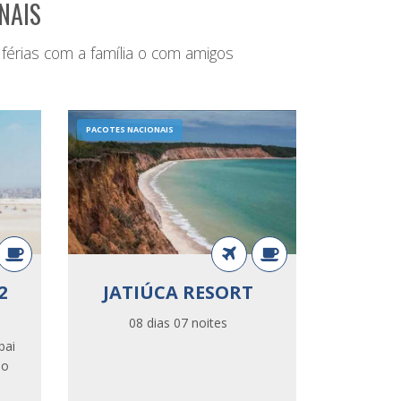
NAIS
 férias com a família o com amigos
PACOTES NACIONAIS
2
JATIÚCA RESORT
08 dias 07 noites
aqui.
bai
do