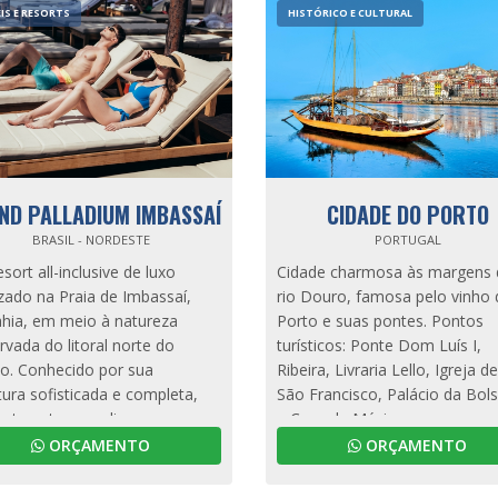
IS E RESORTS
HISTÓRICO E CULTURAL
ND PALLADIUM IMBASSAÍ
CIDADE DO PORTO
BRASIL - NORDESTE
PORTUGAL
sort all-inclusive de luxo
Cidade charmosa às margens
izado na Praia de Imbassaí,
rio Douro, famosa pelo vinho
hia, em meio à natureza
Porto e suas pontes. Pontos
rvada do litoral norte do
turísticos: Ponte Dom Luís I,
o. Conhecido por sua
Ribeira, Livraria Lello, Igreja de
tura sofisticada e completa,
São Francisco, Palácio da Bol
ort conta com diversas
a Casa da Música.
nas, restaurantes temáticos,
ORÇAMENTO
ORÇAMENTO
, spa, e áreas de lazer para
ças e adultos, incluindo um