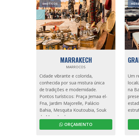
EXÓTICOS
HOTÉ
MARRAKECH
GRA
MARROCOS
Cidade vibrante e colorida,
Um re
conhecida por sua mistura única
local
de tradições e modernidade.
na Ba
Pontos turísticos: Praça Jemaa el-
prese
Fna, Jardim Majorelle, Palácio
estad
Bahia, Mesquita Koutoubia, Souk
estru
de Marrakech.
o res
pisci
ORÇAMENTO
bares
crian