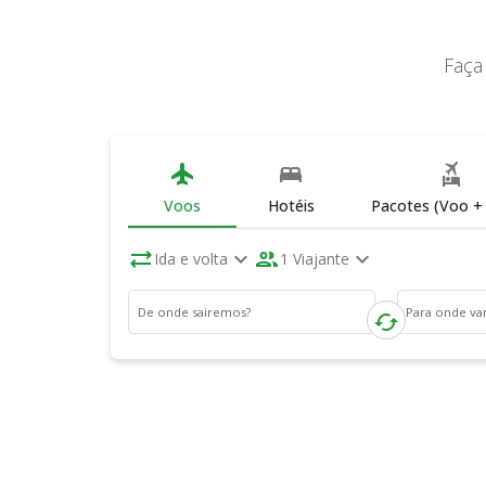
Faça
flight
bed
flights_and_hotels
Voos
Hotéis
Pacotes (Voo + 
sync_alt
expand_more
people
expand_more
Ida e volta
1 Viajante
De onde sairemos?
Para onde v
cached