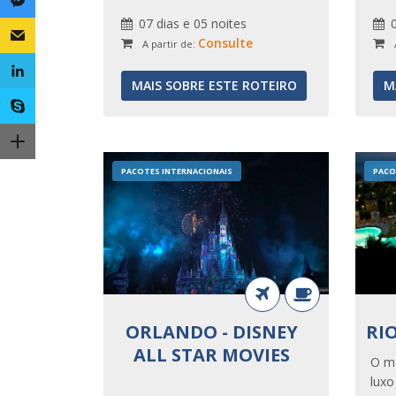
07 dias e 05 noites
Consulte
A partir de:
MAIS SOBRE ESTE ROTEIRO
M
PACOTES INTERNACIONAIS
PACO
ORLANDO - DISNEY
RI
ALL STAR MOVIES
O ma
luxo