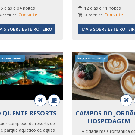
Seja bem-vindo!
05 dias e 04 noites
12 dias e 11 noites
Consulte
Consulte
A partir de:
A partir de:
AIS SOBRE ESTE ROTEIRO
MAIS SOBRE ESTE ROTEI
TES NACIONAIS
HOTÉIS E RESORTS
O QUENTE RESORTS
CAMPOS DO JORDÃO
HOSPEDAGEM
ior complexo de resorts de
 e parque aquatico de aguas
A cidade mais romântica d