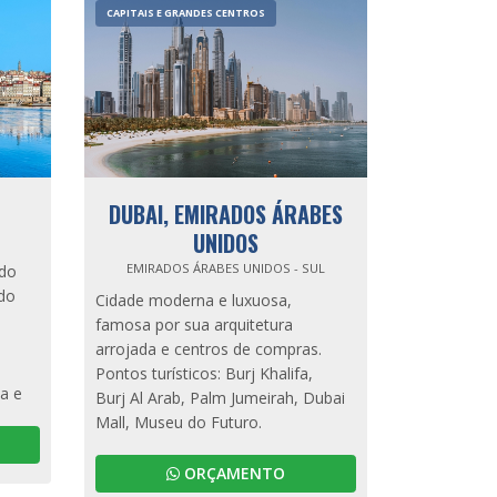
CAPITAIS E GRANDES CENTROS
DUBAI, EMIRADOS ÁRABES
UNIDOS
EMIRADOS ÁRABES UNIDOS - SUL
 do
 do
Cidade moderna e luxuosa,
famosa por sua arquitetura
arrojada e centros de compras.
Pontos turísticos: Burj Khalifa,
sa e
Burj Al Arab, Palm Jumeirah, Dubai
Mall, Museu do Futuro.
ORÇAMENTO