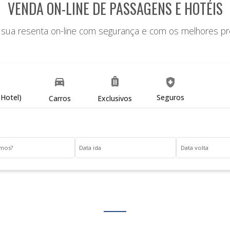
VENDA ON-LINE DE PASSAGENS E HOTÉIS
 sua resenta on-line com segurança e com os melhores pr
directions_car
luggage
health_and_safety
Hotel)
Seguros
Carros
Exclusivos
amos?
Data ida
Data volta