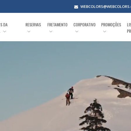
WEBCOLORS@WEBCOLORS.
OS DA
RESERVAS
FRETAMENTO
CORPORATIVO
PROMOÇÕES
LI
A
PR