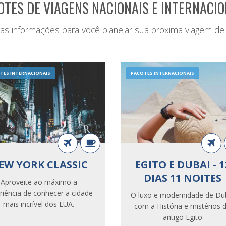
OTES DE VIAGENS NACIONAIS E INTERNACIO
s as informações para você planejar sua proxima viagem de
TES INTERNACIONAIS
PACOTES INTERNACIONAIS
EW YORK CLASSIC
EGITO E DUBAI - 1
DIAS 11 NOITES
Aproveite ao máximo a
próxima viagem está 
riência de conhecer a cidade
O luxo e modernidade de Du
mais incrível dos EUA.
com a História e mistérios 
antigo Egito