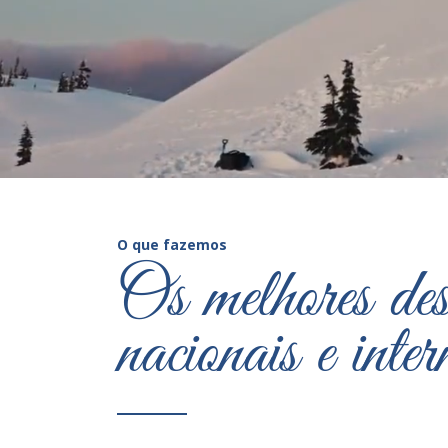
O que fazemos
Os melhores des
nacionais e inter