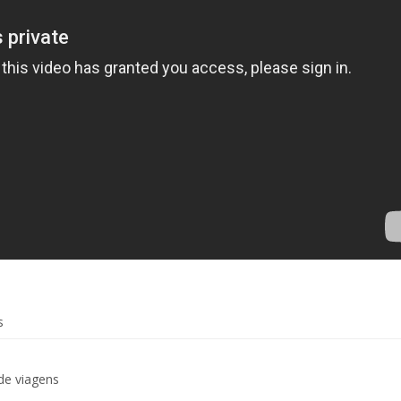
s
de viagens