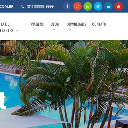
COM.BR
(31) 99999-9999
STA DE
VIAGENS
BLOG
DOWNLOADS
CONTATO
ESENTES
t