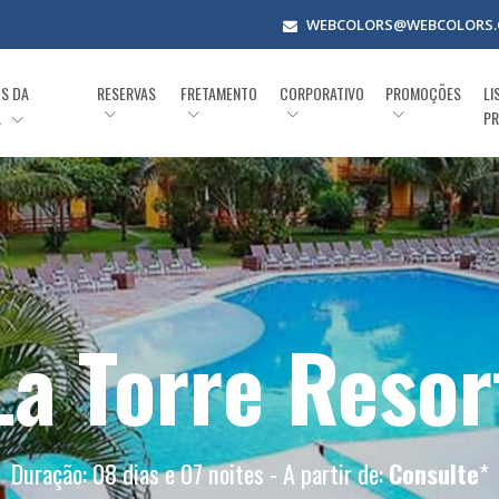
WEBCOLORS@WEBCOLORS.
OS DA
RESERVAS
FRETAMENTO
CORPORATIVO
PROMOÇÕES
LI
A
PR
La Torre Resor
Duração: 08 dias e 07 noites - A partir de:
Consulte
*