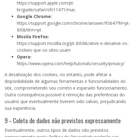
https://support.apple.com/pt-
br/guide/safari/sfri11471/mac
Google Chrome:
https://support.google.com/chrome/answer/95647?hl=pt-
BR&hlrm=pt
Mozila Firefox:
https://support.mozilla.org/pt-BR/kb/ative-e-desative-os-
cookies-que-os-sites-usam
Opera:
https://www.opera.com/help/tutorials/security/privacy/
A desativação dos cookies, no entanto, pode afetar a
disponibilidade de algumas ferramentas e funcionalidades do
site, comprometendo seu correto e esperado funcionamento.
Outra consequência possível é remoção das preferências do
usuário que eventualmente tiverem sido salvas, prejudicando
sua experiência.
9
-
Coleta de dados não previstos expressamente
Eventualmente, outros tipos de dados não previstos
expressamente nesta Política de Privacidade poderão ser