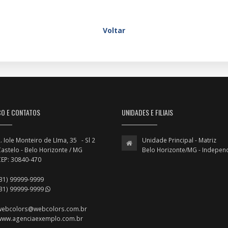
Voltar
ÇO E CONTATOS
UNIDADES E FILIAIS
. Iole Monteiro de LIma, 35 - Sl 2
Unidade Principal - Matriz
astelo - Belo Horizonte / MG
Belo Horizonte/MG - Indepen
CEP: 30840-470
(31) 99999-9999
(31) 99999-9999
webcolors@webcolors.com.br
www.agenciaexemplo.com.br