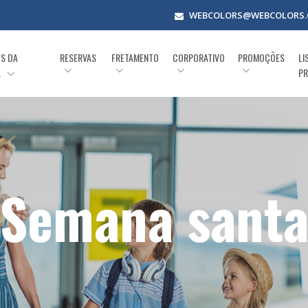
WEBCOLORS@WEBCOLORS.
OS DA
RESERVAS
FRETAMENTO
CORPORATIVO
PROMOÇÕES
LI
A
PR
Semana sant