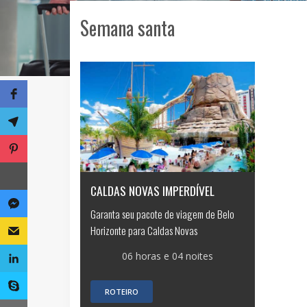
Semana santa
CALDAS NOVAS IMPERDÍVEL
Garanta seu pacote de viagem de Belo
Horizonte para Caldas Novas
06 horas e 04 noites
ROTEIRO